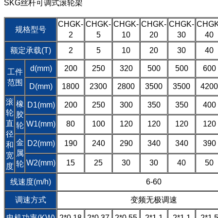
SKG丝杆可调式滚轮架
CHGK-
CHGK-
CHGK-
CHGK-
CHGK-
CHGK
规格型号
2
5
10
20
30
40
额定承载(T)
2
5
10
20
30
40
d(mm)
200
250
320
500
500
600
工件
范围
D(mm)
1800
2300
2800
3500
3500
4200
滚
橡
D1(mm)
200
250
300
350
350
400
轮
胶
直
W1(mm)
80
100
120
120
120
120
轮
径
金
D2(mm)
190
240
290
340
340
390
和
属
宽
W2(mm)
15
25
30
30
40
50
轮
度
线速度(m/h)
6-60
调速方式
变频无极调速
电机功率(KW)
2*0.18
2*0.37
2*0.55
2*1.1
2*1.1
2*1.