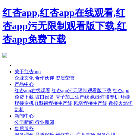
红杏app,红杏app在线观看,红
杏app污无限制观看版下载,红
杏app免费下载
首页
关于红杏app
企业文化
合作伙伴
资质荣誉
产品中心
红杏app在线观看
红杏app污无限制观看版下载
红杏app
免费下载
坡口设备
管子加工生产线
纵缝焊接专机
环缝
焊接专机
H型钢焊接生产线
风塔焊接生产线
数控火焰切
割机
新闻中心
公司新闻
行业新闻
售后服务
服务理念
品质保障
维修常识
注意事项
服务保障