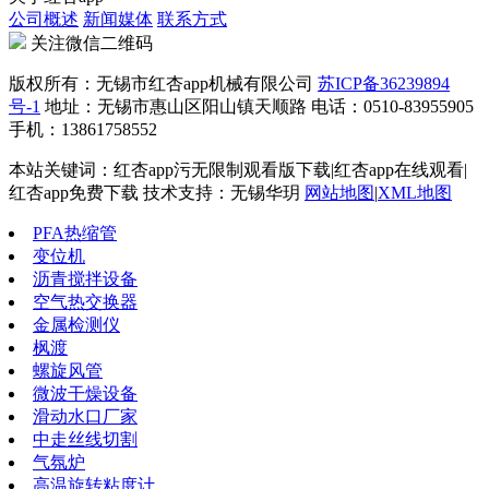
公司概述
新闻媒体
联系方式
关注微信二维码
版权所有：无锡市红杏app机械有限公司
苏ICP备36239894
号-1
地址：无锡市惠山区阳山镇天顺路 电话：0510-83955905
手机：13861758552
本站关键词：红杏app污无限制观看版下载|红杏app在线观看|
红杏app免费下载 技术支持：无锡华玥
网站地图
|
XML地图
PFA热缩管
变位机
沥青搅拌设备
空气热交换器
金属检测仪
枫渡
螺旋风管
微波干燥设备
滑动水口厂家
中走丝线切割
气氛炉
高温旋转粘度计