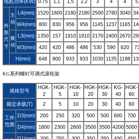
电机功率(KW)
0.75
1.1
1.5
2.2
3
4
4
5
L4(mm)
1520
1800
2180
2180
2500
2780
3040
34
主
动
W4(mm)
800
830
956
956
1145
1237
1165
14
外
形
L3(mm)
1350
157
1910
1910
2170
2400
2670
29
被
尺
动
寸
W3(mm)
420
420
486
486
530
590
620
7
H(mm)
648
800
933
933
1030
1135
1198
13
KG系列螺钉可调式滚轮架
HGK-
HGK-
HGK-
HGK-
HGK-
KG-
HGK-
规格型号
2
5
10
20
30
40
60
额定承载(T)
2
5
10
20
30
40
60
D3(mm)
200
250
320
500
500
600
700
工件
范围
D4(mm)
1800
2300
2800
3500
3500
4200
5000
D1(mm)
200
250
300
350
350
400
450