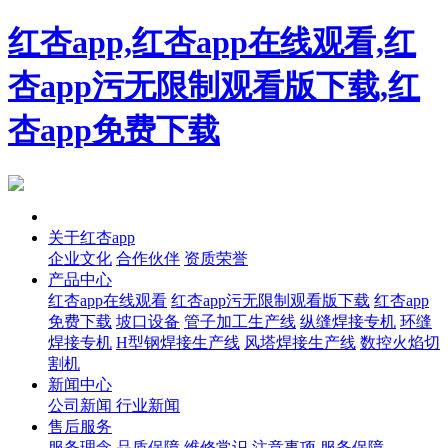
红杏app,红杏app在线观看,红
杏app污无限制观看版下载,红
杏app免费下载
首页
关于红杏app
企业文化
合作伙伴
资质荣誉
产品中心
红杏app在线观看
红杏app污无限制观看版下载
红杏app
免费下载
坡口设备
管子加工生产线
纵缝焊接专机
环缝
焊接专机
H型钢焊接生产线
风塔焊接生产线
数控火焰切
割机
新闻中心
公司新闻
行业新闻
售后服务
服务理念
品质保障
维修常识
注意事项
服务保障