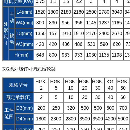
电机功率(KW)
0.75
1.1
1.5
2.2
3
4
4
5
L4(mm)
1520
1800
2180
2180
2500
2780
3040
34
主
动
W4(mm)
800
830
956
956
1145
1237
1165
14
外
形
L3(mm)
1350
157
1910
1910
2170
2400
2670
29
被
尺
动
寸
W3(mm)
420
420
486
486
530
590
620
7
H(mm)
648
800
933
933
1030
1135
1198
13
KG系列螺钉可调式滚轮架
HGK-
HGK-
HGK-
HGK-
HGK-
KG-
HGK-
规格型号
2
5
10
20
30
40
60
额定承载(T)
2
5
10
20
30
40
60
D3(mm)
200
250
320
500
500
600
700
工件
范围
D4(mm)
1800
2300
2800
3500
3500
4200
5000
D1(mm)
200
250
300
350
350
400
450