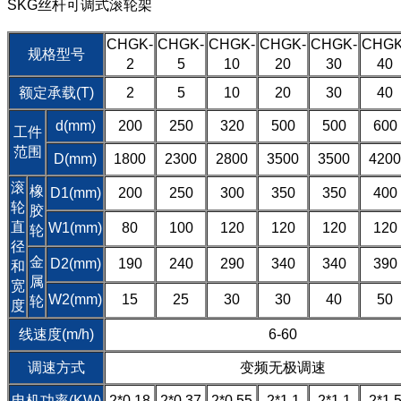
SKG丝杆可调式滚轮架
CHGK-
CHGK-
CHGK-
CHGK-
CHGK-
CHGK
规格型号
2
5
10
20
30
40
额定承载(T)
2
5
10
20
30
40
d(mm)
200
250
320
500
500
600
工件
范围
D(mm)
1800
2300
2800
3500
3500
4200
滚
橡
D1(mm)
200
250
300
350
350
400
轮
胶
直
W1(mm)
80
100
120
120
120
120
轮
径
金
D2(mm)
190
240
290
340
340
390
和
属
宽
W2(mm)
15
25
30
30
40
50
轮
度
线速度(m/h)
6-60
调速方式
变频无极调速
电机功率(KW)
2*0.18
2*0.37
2*0.55
2*1.1
2*1.1
2*1.