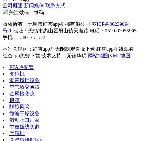
公司概述
新闻媒体
联系方式
关注微信二维码
版权所有：无锡市红杏app机械有限公司
苏ICP备36239894
号-1
地址：无锡市惠山区阳山镇天顺路 电话：0510-83955905
手机：13861758552
本站关键词：红杏app污无限制观看版下载|红杏app在线观看|
红杏app免费下载 技术支持：无锡华玥
网站地图
|
XML地图
PFA热缩管
变位机
沥青搅拌设备
空气热交换器
金属检测仪
枫渡
螺旋风管
微波干燥设备
滑动水口厂家
中走丝线切割
气氛炉
高温旋转粘度计