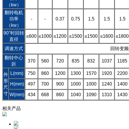
（kw）
翻转电机
功率
-
-
0.37
0.75
1.5
1.5
1.5
（kw）
90°时回转
≤600
≤1000
≤1200
≤1500
≤1500
≤1600
≤1800
直径
调速方式
回转变频
翻转中心
370
560
720
835
832
1037
1185
距
L(mm)
750
860
1200
1300
1570
1920
2200
外
形
H(mm)
497
700
900
1000
1000
1240
1400
尺
寸
W(mm)
434
668
860
1040
1090
1310
1430
相关产品