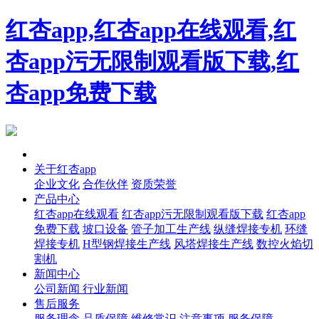
红杏app,红杏app在线观看,红
杏app污无限制观看版下载,红
杏app免费下载
首页
关于红杏app
企业文化
合作伙伴
资质荣誉
产品中心
红杏app在线观看
红杏app污无限制观看版下载
红杏app
免费下载
坡口设备
管子加工生产线
纵缝焊接专机
环缝
焊接专机
H型钢焊接生产线
风塔焊接生产线
数控火焰切
割机
新闻中心
公司新闻
行业新闻
售后服务
服务理念
品质保障
维修常识
注意事项
服务保障