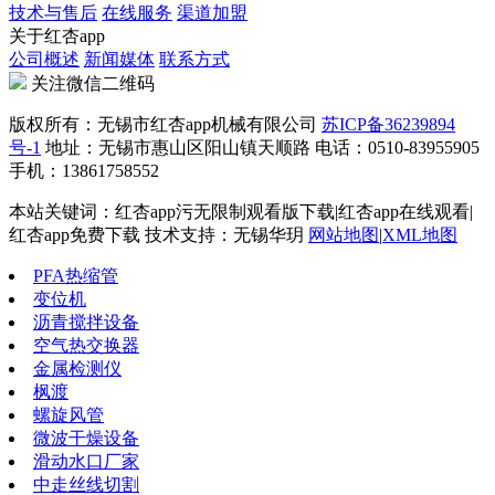
技术与售后
在线服务
渠道加盟
关于红杏app
公司概述
新闻媒体
联系方式
关注微信二维码
版权所有：无锡市红杏app机械有限公司
苏ICP备36239894
号-1
地址：无锡市惠山区阳山镇天顺路 电话：0510-83955905
手机：13861758552
本站关键词：红杏app污无限制观看版下载|红杏app在线观看|
红杏app免费下载 技术支持：无锡华玥
网站地图
|
XML地图
PFA热缩管
变位机
沥青搅拌设备
空气热交换器
金属检测仪
枫渡
螺旋风管
微波干燥设备
滑动水口厂家
中走丝线切割