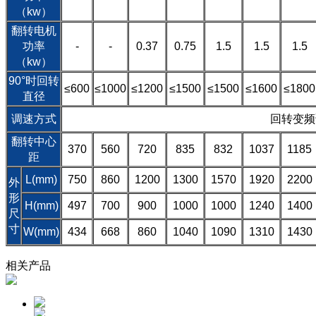
（kw）
翻转电机
功率
-
-
0.37
0.75
1.5
1.5
1.5
（kw）
90°时回转
≤600
≤1000
≤1200
≤1500
≤1500
≤1600
≤1800
直径
调速方式
回转变频
翻转中心
370
560
720
835
832
1037
1185
距
L(mm)
750
860
1200
1300
1570
1920
2200
外
形
H(mm)
497
700
900
1000
1000
1240
1400
尺
寸
W(mm)
434
668
860
1040
1090
1310
1430
相关产品