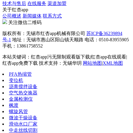
技术与售后
在线服务
渠道加盟
关于红杏app
公司概述
新闻媒体
联系方式
关注微信二维码
版权所有：无锡市红杏app机械有限公司
苏ICP备36239894
号-1
地址：无锡市惠山区阳山镇天顺路 电话：0510-83955905
手机：13861758552
本站关键词：红杏app污无限制观看版下载|红杏app在线观看|
红杏app免费下载 技术支持：无锡华玥
网站地图
|
XML地图
PFA热缩管
变位机
沥青搅拌设备
空气热交换器
金属检测仪
枫渡
螺旋风管
微波干燥设备
滑动水口厂家
中走丝线切割