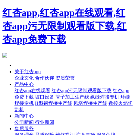
红杏app,红杏app在线观看,红
杏app污无限制观看版下载,红
杏app免费下载
首页
关于红杏app
企业文化
合作伙伴
资质荣誉
产品中心
红杏app在线观看
红杏app污无限制观看版下载
红杏app
免费下载
坡口设备
管子加工生产线
纵缝焊接专机
环缝
焊接专机
H型钢焊接生产线
风塔焊接生产线
数控火焰切
割机
新闻中心
公司新闻
行业新闻
售后服务
服务理念
品质保障
维修常识
注意事项
服务保障