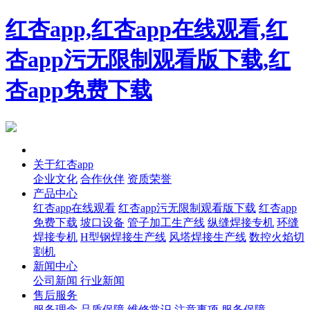
红杏app,红杏app在线观看,红
杏app污无限制观看版下载,红
杏app免费下载
首页
关于红杏app
企业文化
合作伙伴
资质荣誉
产品中心
红杏app在线观看
红杏app污无限制观看版下载
红杏app
免费下载
坡口设备
管子加工生产线
纵缝焊接专机
环缝
焊接专机
H型钢焊接生产线
风塔焊接生产线
数控火焰切
割机
新闻中心
公司新闻
行业新闻
售后服务
服务理念
品质保障
维修常识
注意事项
服务保障