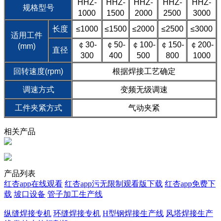
HHZ-
HHZ-
HHZ-
HHZ-
HHZ-
规格型号
1000
1500
2000
2500
3000
长度
≤1000
≤1500
≤2000
≤2500
≤3000
适用工件
￠30-
￠50-
￠100-
￠150-
￠200-
(mm)
直径
300
400
500
800
1000
回转速度(rpm)
根据焊接工艺确定
调速方式
变频无级调速
工件夹紧方式
气动夹紧
相关产品
产品列表
红杏app在线观看
红杏app污无限制观看版下载
红杏app免费下
载
坡口设备
管子加工生产线
纵缝焊接专机
环缝焊接专机
H型钢焊接生产线
风塔焊接生产