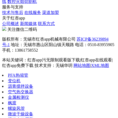
线
数控火焰切割机
服务与支持
技术与售后
在线服务
渠道加盟
关于红杏app
公司概述
新闻媒体
联系方式
关注微信二维码
版权所有：无锡市红杏app机械有限公司
苏ICP备36239894
号-1
地址：无锡市惠山区阳山镇天顺路 电话：0510-83955905
手机：13861758552
本站关键词：红杏app污无限制观看版下载|红杏app在线观看|
红杏app免费下载 技术支持：无锡华玥
网站地图
|
XML地图
PFA热缩管
变位机
沥青搅拌设备
空气热交换器
金属检测仪
枫渡
螺旋风管
微波干燥设备